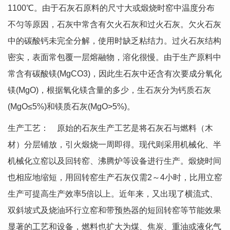
1100℃。由于石灰石原料的尺寸大或煅烧时窑中温度分布
不匀等原因，石灰中常含有欠火石灰和过火石灰。欠火石灰
中的碳酸钙未完全分解，使用时缺乏粘结力。过火石灰结构
密实，表面常包覆一层熔融物，溶化很慢。由于生产原料中
常含有碳酸镁(MgCO3)，因此生石灰中还含有次要成分氧化
镁(MgO)，根据氧化镁含量的多少，生石灰分为钙质石灰
(MgO≤5%)和镁质石灰(MgO>5%)。
生产工艺： 原始的石灰生产工艺是将石灰石与燃料（木
材）分层铺放，引火煅烧一周即得。现代则采用机械化、半
机械化立窑以及回转窑、沸腾炉等设备进行生产。煅烧时间
也相应地缩短，用回转窑生产石灰仅需2～4小时，比用立窑
生产可提高生产效率5倍以上。近年来，又出现了横流式、
双斜坡式及烧油环行立窑和带预热器的短回转窑等节能效果
显著的工艺和设备，燃料也扩大为煤、焦炭、重油或液化气