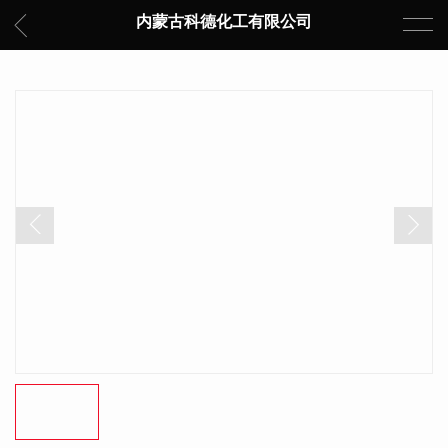
内蒙古科德化工有限公司