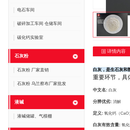
电石车间
破碎加工车间 仓储车间
碳化钙实验室
详情内容
石灰粉
白灰，是生石灰和
石灰粉 厂家直销
重要环节，具
石灰粉 乌兰察布厂家批发
中文名:
白灰
分辨优劣:
消解
液碱
定义:
氧化钙（CaO
液碱储罐、气模棚
白灰有效含量:
氧化