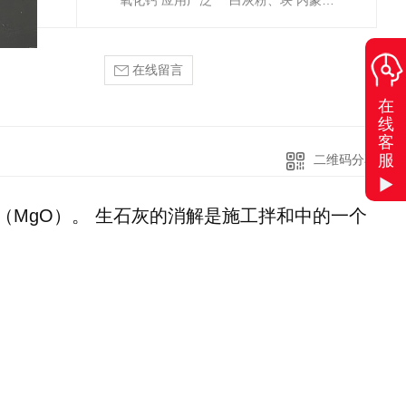
氧化钙 应用广泛
白灰粉、块 内蒙古厂家直销
在线留言
在
线
客
服
二维码分享
（MgO）。 生石灰的消解是施工拌和中的一个